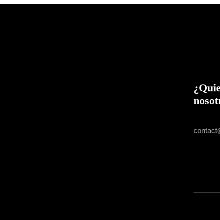
¿Quie
nosot
USE TH
contac