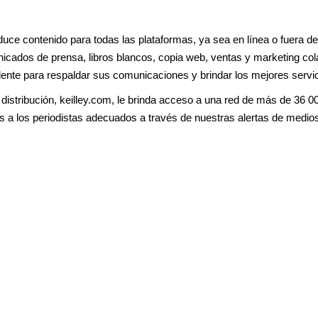
Solución de
Diseño
comercio electrónico
ce contenido para todas las plataformas, ya sea en línea o fuera de
Gráfico/Logotipo
Generación líder
nicados de prensa, libros blancos, copia web, ventas y marketing colat
Publicidad
dente para respaldar sus comunicaciones y brindar los mejores servi
Marca de video e
PPC/CPC
imagen
 distribución,
keilley.com
, le brinda acceso a una red de más de 36 
Solución de
rias a los periodistas adecuados a través de nuestras alertas de medio
Optimización de
comercio electrónico
motores de búsqueda
Generación líder
Marca de video e
imagen
Optimización de
motores de búsqueda