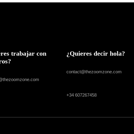
res trabajar con
¿Quieres decir hola?
ros?
GENERAL INQUIRIES
contact@thezoomzone.com
IS EMAIL
t@thezoomzone.com
GENERAL INQUIRIES
+34 607267458