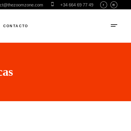
act@thezoomzone.com
+34 664 69 77 49
CONTACTO
cas